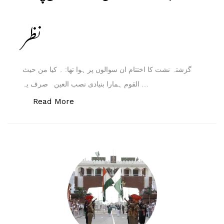
نظر
گزشتہ نشت کا اختتام ان سوالوں پر ہوا تھا: ۔ کیا من حیث
القوم ہمارا بنیادی نصب العین صرف یہ …
“جب تک نہ زندگی کے حقائق پہ ہو نظر”
Read More