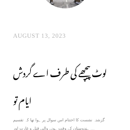
AUGUST 13, 2023
لوٹ پیچھے کی طرف اے گردش
ایام تو
گزشتہ نشست کا اختتام اس سوال پر ہوا تھا کہ تقسیم
ہندوستان کے وقت ہونے والی قتل و غارت اور …