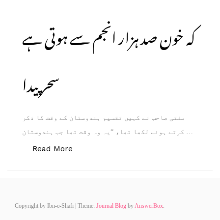
کہ خون صد ہزار انجم سے ہوتی ہے
سحر پیدا
مفتی صاحب نے کہیں تقسیم ہندوستان کے وقت کا ذکر
کرتے ہوئے لکھا تھا، “یہ وہ وقت تھا جب ہندوستان …
Read More
Copyright by Ibn-e-Shafi
|
Theme:
Journal Blog
by
AnswerBox
.